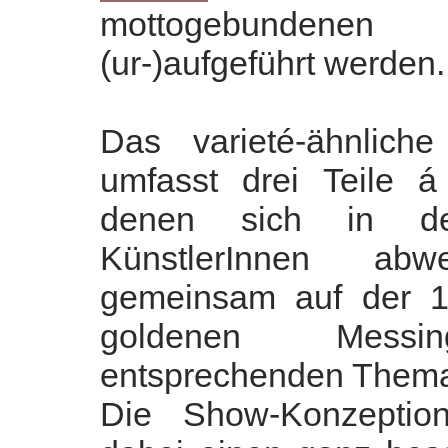
mottogebundenen
(ur-)aufgeführt werden.
Das varieté-ähnlic
umfasst drei Teile á
denen sich in de
K
ü
nstlerInnen abw
gemeinsam auf der 1
goldenen Messi
entsprechenden Thema
Die Show-Konzeptio