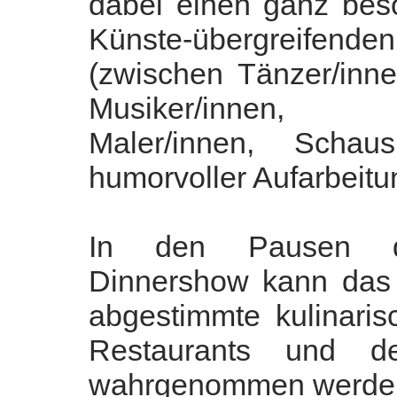
dabei einen ganz bes
Künste-übergreif
(zwischen Tänzer/inne
Musiker/innen, A
Maler/innen, Schausp
humorvoller Aufarbeitu
In den Pausen der
Dinnershow kann da
abgestimmte kulinari
Restaurants und d
wahrgenommen werde