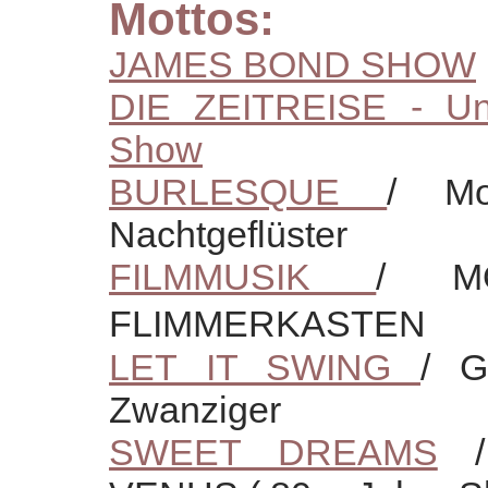
Mottos:
JAMES BOND SHOW
DIE ZEITREISE - Un
Show
BURLESQU
E
/ Mo
Nachtgeflüster
FILMMUSIK
/ M
FLIMMERKASTEN
LET IT SWING
/ G
Zwanziger
SWEET DREAMS