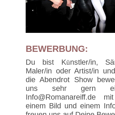
BEWERBUNG:
Du bist K
nstler/in,
Sä
ü
Maler/in oder
Artist/in un
die Abendrot Show bew
uns sehr gern ei
Info@Romanareiff.de mit
einem Bild und einem Info
freuen uns auf Deine Bewe