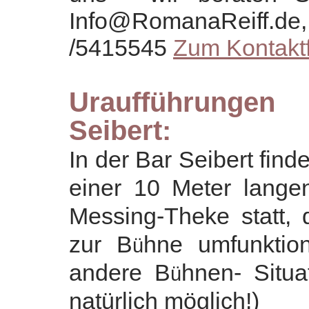
Info@RomanaReiff.d
/5415545
Zum Kontakt
Uraufführungen
Seibert:
In der Bar Seibert finde
einer 10 Meter lange
Messing-Theke statt, 
zur B
hne umfunktion
ü
andere B
hnen- Situa
ü
natürlich möglich!)