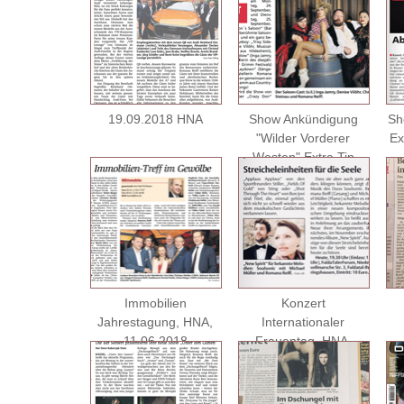
19.09.2018 HNA
Show Ankündigung
Sh
"Wilder Vorderer
Ex
Westen" Extra Tip
25.08.2018
Immobilien
Konzert
Jahrestagung, HNA,
Internationaler
11.06.2018
Frauentag, HNA,
08.03.2018