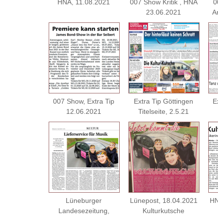
HNA, 11.08.2021
007 Show Kritik , HNA
0
23.06.2021
A
007 Show, Extra Tip
Extra Tip Göttingen
E
12.06.2021
Titelseite, 2.5.21
Lüneburger
Lünepost, 18.04.2021
HN
Landesezeitung,
Kulturkutsche