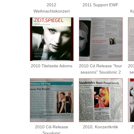
2012
2011 Support EWF
Weihnachtskonzert
K
2010 Titelseite Adoms
2010 Cd Release "four
20
seasons" Souslonic 2
se
2010 Cd-Release
2010, Konzertkritik
2
Souslonic