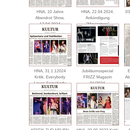
HNA, 10 Jahre
HNA, 22.04.2024,
03
Abendrot Show,
Ankündigung
17.04.2024
"Moviestars"
HNA, 31.1.12024
Jubiläumsspecial
E
Kritik, Everybody
FRIZZ Magazin
Ab
Loves Somebody
01/2024