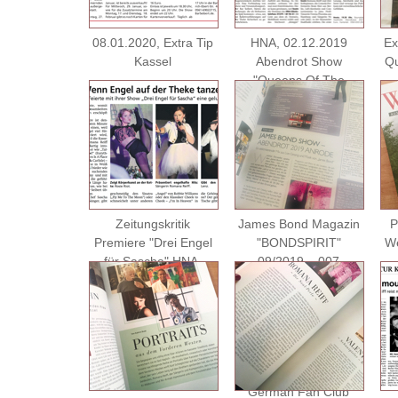
08.01.2020, Extra Tip
HNA, 02.12.2019
Ex
Kassel
Abendrot Show
Qu
"Queens Of The
Night"
Zeitungskritik
James Bond Magazin
P
Premiere "Drei Engel
"BONDSPIRIT"
We
für Sascha" HNA,
09/2019 – 007
18.09.2019
NEWSLETTER" Seite
3. Print-Ausgabe 1/19
© 2019
INTERNATIONAL
BOND SOCIETY.
James Bond 007
German Fan Club