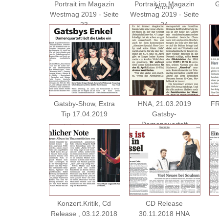
Portrait im Magazin
Portrait im Magazin
G
Archiv
Westmag 2019 - Seite
Westmag 2019 - Seite
23
24
Gatsby-Show, Extra
HNA, 21.03.2019
FR
Tip 17.04.2019
Gatsby-
Damenquartett
Konzert.Kritik, Cd
CD Release
Release , 03.12.2018
30.11.2018 HNA