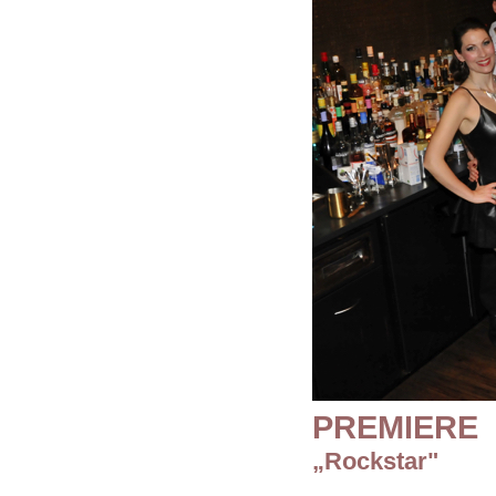
PREMIERE
„Rockstar"