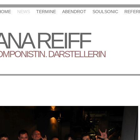
HOME
NEWS
TERMINE
ABENDROT
SOULSONIC
REFER
NA REIFF
OMPONISTIN. DARSTELLERIN