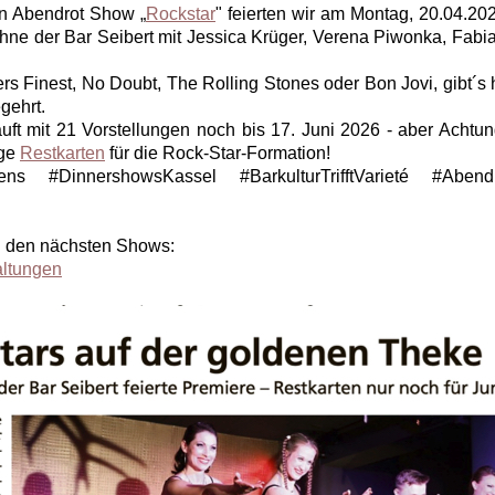
n Abendrot Show „
Rockstar
" feierten wir am Montag, 20.04.20
e der Bar Seibert mit Jessica Krüger, Verena Piwonka, Fabi
 Finest, No Doubt, The Rolling Stones oder Bon Jovi, gibt´s h
gehrt.
uft mit 21 Vorstellungen noch bis 17. Juni 2026 - aber Achtun
ige
Restkarten
für die Rock-Star-Formation!
ens #DinnershowsKassel #BarkulturTrifftVarieté #Abend
zu den nächsten Shows:
altungen