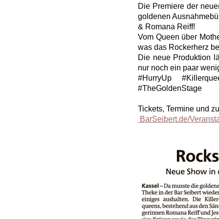
Die Premiere der neue
goldenen Ausnahmebühn
& Romana Reiff!
Vom Queen über Mothers
was das Rockerherz be
Die neue Produktion lä
nur noch ein paar wen
#HurryUp #Killerque
#TheGoldenStage
Tickets, Termine und 
BarSeibert.de/Veranst